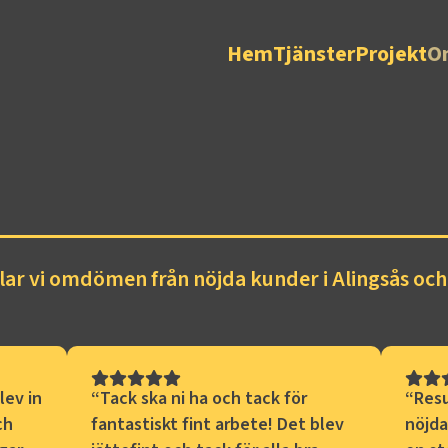
Hem
Tjänster
Projekt
O
ar vi omdömen från nöjda kunder i Alingsås oc
lev in
“
Tack ska ni ha och tack för
“
Resu
ch
fantastiskt fint arbete! Det blev
nöjda