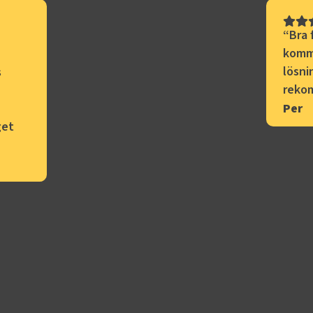
“
Bra 
kommu
lösni
s
rekom
Per
get