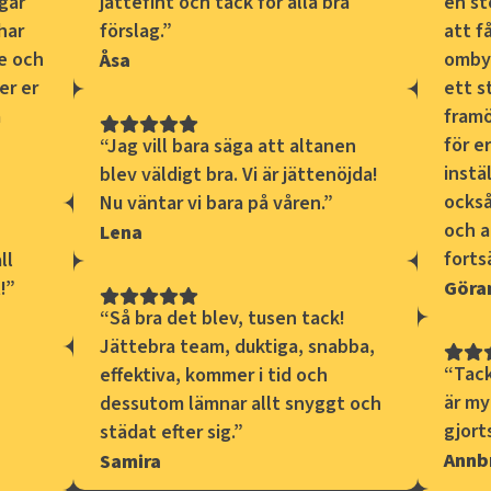
gar
jättefint och tack för alla bra
en st
har
förslag.
”
att f
e och
omby
Åsa
er er
ett s
a
framö
för e
“
Jag vill bara säga att altanen
instä
blev väldigt bra. Vi är jättenöjda!
också
Nu väntar vi bara på våren.
”
och a
Lena
forts
ll
!
”
Göra
“
Så bra det blev, tusen tack!
Jättebra team, duktiga, snabba,
“
Tack
effektiva, kommer i tid och
är my
dessutom lämnar allt snyggt och
gjort
städat efter sig.
”
Annbr
Samira