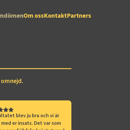
mdömen
Om oss
Kontakt
Partners
h omnejd.
ltatet blev ju bra och vi är
 med er insats. Det var som