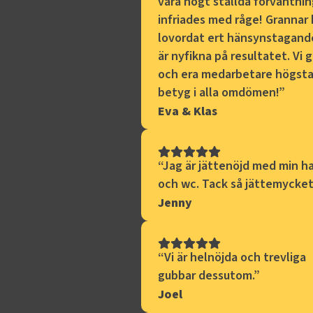
våra högt ställda förväntnin
infriades med råge! Grannar 
lovordat ert hänsynstagand
är nyfikna på resultatet. Vi g
och era medarbetare högst
betyg i alla omdömen!
”
Eva & Klas
“
Jag är jättenöjd med min ha
och wc. Tack så jättemycket
Jenny
“
Vi är helnöjda och trevliga
gubbar dessutom.
”
Joel