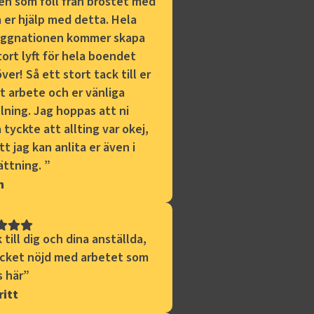
en som föll från bröstet med
å er hjälp med detta. Hela
ggnationen kommer skapa
tort lyft för hela boendet
ver! Så ett stort tack till er
rt arbete och er vänliga
llning. Jag hoppas att ni
 tyckte att allting var okej,
tt jag kan anlita er även i
ättning.
”
n
 till dig och dina anställda,
cket nöjd med arbetet som
s här
”
itt